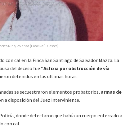
berto Nino, 25 años (Foto: Raúl Costes)
o con cal en la Finca San Santiago de Salvador Mazza. La
causa del deceso fue
“Asfixia por obstrucción de vía
ueron detenidos en las ultimas horas.
llanadas se secuestraron elementos probatorios,
armas de
n a disposición del Juez interviniente.
a Policía, donde detectaron que había un cuerpo enterrado a
o con cal.