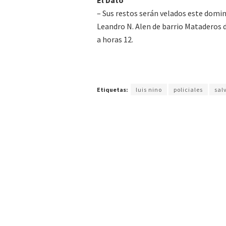
El Dato
– Sus restos serán velados este doming
Leandro N. Alen de barrio Mataderos d
a horas 12.
Etiquetas:
luis nino
policiales
sal