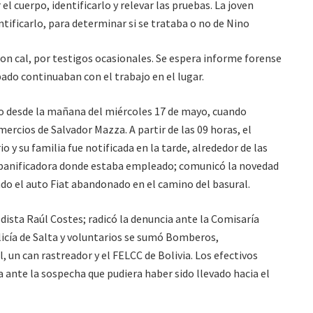
el cuerpo, identificarlo y relevar las pruebas. La joven
tificarlo, para determinar si se trataba o no de Nino
on cal, por testigos ocasionales. Se espera informe forense
bado continuaban con el trabajo en el lugar.
o desde la mañana del miércoles 17 de mayo, cuando
mercios de Salvador Mazza. A partir de las 09 horas, el
o y su familia fue notificada en la tarde, alrededor de las
a panificadora donde estaba empleado; comunicó la novedad
ado el auto Fiat abandonado en el camino del basural.
iodista Raúl Costes; radicó la denuncia ante la Comisaría
Policía de Salta y voluntarios se sumó Bomberos,
 un can rastreador y el FELCC de Bolivia. Los efectivos
a ante la sospecha que pudiera haber sido llevado hacia el