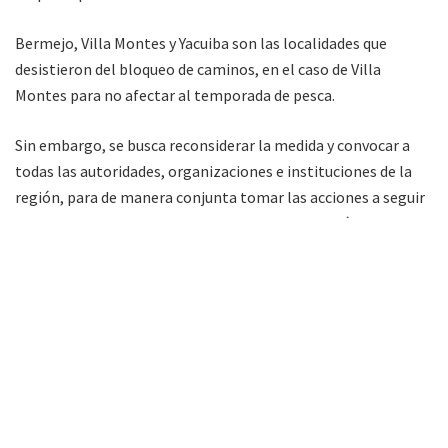
Bermejo, Villa Montes y Yacuiba son las localidades que
desistieron del bloqueo de caminos, en el caso de Villa
Montes para no afectar al temporada de pesca.
Sin embargo, se busca reconsiderar la medida y convocar a
todas las autoridades, organizaciones e instituciones de la
región, para de manera conjunta tomar las acciones a seguir
y buscar alternativas como un cabildo, una reunión ampliada
o preparar un proyecto de Ley para presentarlo al presidente
del Estado Plurinacional.
En tanto, el paso por el
Puente Internacional Salvador
Mazza-San José de Pocitos
será normal, tras comunicarse
el levantamiento de la medida de fuerza.