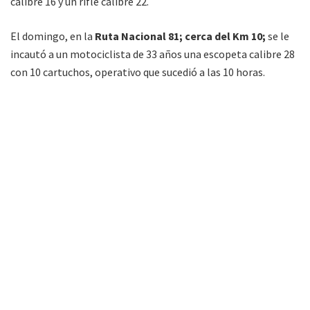
calibre 16 y un rifle calibre 22.
El domingo, en la
Ruta Nacional 81; cerca del Km 10;
se le
incautó a un motociclista de 33 años una escopeta calibre 28
con 10 cartuchos, operativo que sucedió a las 10 horas.
Más tarde, hacia las 15, en el mismo lugar se detuvo a
un automóvil y se secuestraron a sus ocupantes tres armas
de fuego; dos rifles calibre 22 y una escopeta calibre 16 con
varios cartuchos. Estos dos últimos casos recayeron en la
Fiscalía Penal de Embarcación.