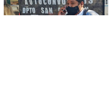
»Héctor Ramos, docente de General Ballivián (Imagen: Félix Medina)
El sector demanda por sobre todo equiparación salarial a la
canasta familiar.
“
Los incentivos o los sueldos ya estaban
disponibles en los últimos días o el primer día del mes (…)
ahora se corrió para los días 5 o 6
, lo que nos pone en un
aprieto a todos”
, dijo un docente de General Ballivián. A ello
se agregó una preocupación por
posible descuento a los
sueldos por los días de paro en Junio
, como ya había
ocurrido por el
paro del 21 de
Mayo
.
“Los docentes no la