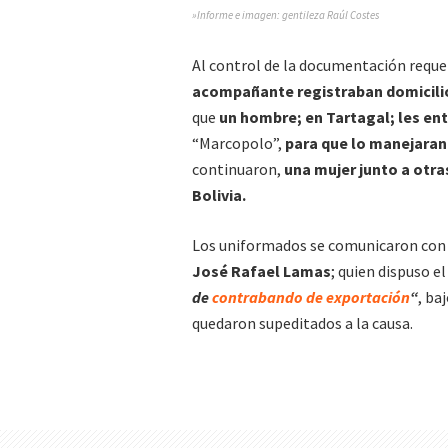
»Informe e imagen: gentileza Raúl Costes
Al control de la documentación reque
acompañante registraban domicili
que
un hombre; en Tartagal; les ent
“Marcopolo”,
para que lo manejaran
continuaron,
una mujer junto a otras
Bolivia.
Los uniformados se comunicaron con 
José Rafael Lamas
; quien dispuso e
de
contrabando de exportación
“
, ba
quedaron supeditados a la causa.