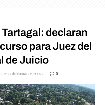
 Tartagal: declaran
ncurso para Juez del
l de Juicio
0
Tiempo de lectura: 2 mins read