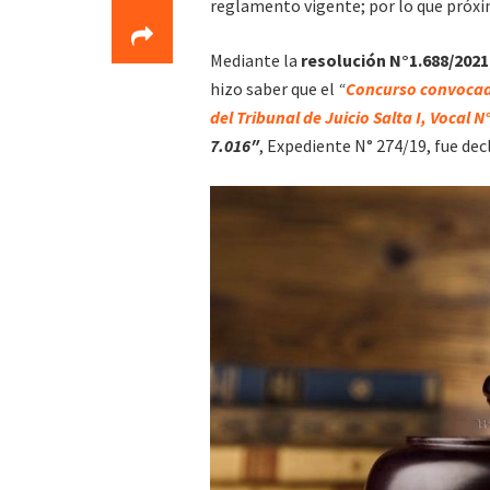
reglamento vigente; por lo que próx
Mediante la
resolución N°1.688/2021
hizo saber que el
“
Concurso convocado
del Tribunal de Juicio Salta I, Vocal N°
7.016″
, Expediente N° 274/19, fue de