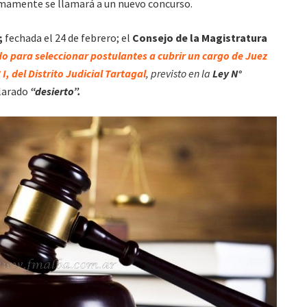
imamente se llamará a un nuevo concurso.
;
fechada el 24 de febrero; el
Consejo de la Magistratura
 para seleccionar postulantes a cubrir un cargo de Juez
 I, del Distrito Judicial Tartagal
, previsto en la
Ley N°
clarado
“desierto”.