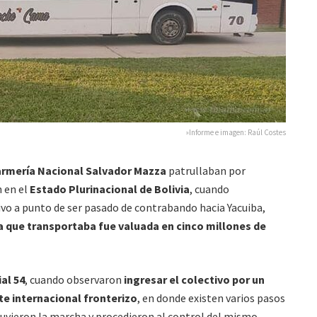
»Informe e imagen: Raúl Costes
rmería Nacional Salvador Mazza
patrullaban por
 en el
Estado Plurinacional de Bolivia
, cuando
ivo a punto de ser pasado de contrabando hacia Yacuiba,
a que transportaba fue valuada en cinco millones de
al 54
, cuando observaron
ingresar el colectivo por un
te internacional fronterizo
, en donde existen varios pasos
tuvieron la marcha y procedieron al control del mismo.