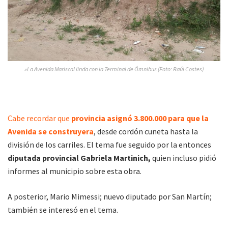
»La Avenida Mariscal linda con la Terminal de Ómnibus (Foto: Raúl Costes)
Cabe recordar que
provincia asignó 3.800.000 para que la
Avenida se construyera
, desde cordón cuneta hasta la
división de los carriles. El tema fue seguido por la entonces
diputada provincial Gabriela Martinich,
quien incluso pidió
informes al municipio sobre esta obra.
A posterior, Mario Mimessi; nuevo diputado por San Martín;
también se interesó en el tema.