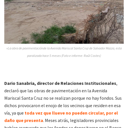
»La obra de pavimentaciónde la Avenida Mariscal Santa Cruz de Salvador Mazza, esta
paralizada hace 5 meses (Foto e informe: Raúl Costes)
Dario Sanabria, director de Relaciones Institucionales
,
declaró que las obras de pavimentación en la Avenida
Mariscal Santa Cruz no se realizan porque no hay fondos. Sus
dichos provocaron el enojo de los vecinos que residen en esa
vía, ya que
toda vez que llueve no pueden circular, por el
daño que presenta
. Meses atrás, legisladores provinciales
habían asegurado que los fondos se depositaron en el Banco.