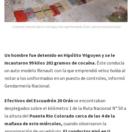
»Castedo intentó darse a la fuga y fue aprehendido (Foto: prensa institucional)
U
n hombre fue detenido en Hipólito Yrigoyen y se le
incautaron
99 kilos 202 gramos de cocaína.
Éste conducía
un auto modelo Renault con la que emprendió veloz huída al
notar a los uniformados en un puesto de controles, informó
Gendarmería Nacional.
E
fectivos del Escuadrón 20 Orán
se encontraban
desplegados sobre el kilómetro 1 de la Ruta Nacional N° 50 a
la altura del
Puente Rio Colorado cerca de las 4 de la
mañana de este miércoles,
cuando observaron la
aproximación de un vehículo.
El conductor giró en U