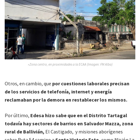
»Zona centro, en proximidades a la ECAA (Imagen: FM Alba)
Otros, en cambio, que
por cuestiones laborales precisan
de los servicios de telefonía, internet y energía
reclamaban por la demora en restablecer los mismos.
Por último,
Edesa hizo sabe que en el Distrito Tartagal
todavía hay sectores de barrios en Salvador Mazza, zona
rural de Ballivián,
El Castigado, y misiones aborígenes
sobre Ruta 54 camino a
Santa Victoria Este,
como Misión La