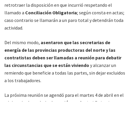
retrotraer la disposición en que incurrió respetando el
llamado a
Conciliación Obligatoria
; según consta en actas;
caso contrario se llamarán a un paro total y detendrán toda
actividad.
Del mismo modo,
asentaron que las secretarias de
energía de las provincias productoras del norte y las
contratistas deben ser llamadas a reunión para debatir
las circunstancias que se están viviendo
y alcanzar un
remiendo que beneficie a todas las partes, sin dejar excluidos
a los trabajadores.
La próxima reunión se agendó para el martes 4 de abril en el
Ministerio de Trabajo de Nación;
en Capital Federal; ya que
el apoderado de Petro AP solicitó un cuarto intermedio, y en
donde deberán dar respuesta al pedido de retroceder en sus
disposiciones mientras dure la conciliación.