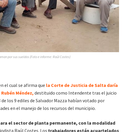
aman por sus sueldos (Foto e informe: Raúl Costes)
n el cual se afirma que
la Corte de Justicia de Salta daría
 a Rubén Méndez,
destituido como Intendente tras el juicio
8 de los 9 ediles de Salvador Mazza habían votado por
idades en el manejo de los recursos del municipio.
ara el sector de planta permanente, con la modalidad
iodista Raúl Costes. Los
trabajadores están acuartelados