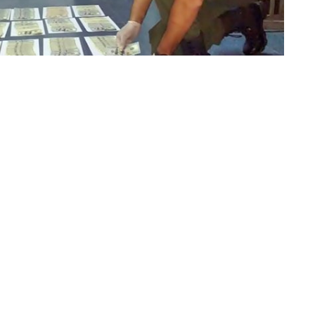
 baúl de un vehículo que funcionaba como remís (Foto: prensa institucional)
 la
Sección Embarcación
dependiente del
Escuadrón 52
ares estadounidenses que no contaban con la
acredite su legal. El hecho representa Infracción a la
n
dependiente del
Escuadrón 52 “Tartagal”
realizaban un
 a la altura del kilómetro 1342
, cuando interceptaron un
 circulaba en dirección sur- norte.