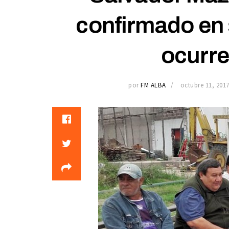
confirmado en 
ocurre
por
FM ALBA
octubre 11, 201