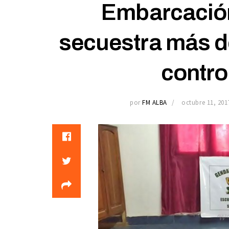
Embarcació
secuestra más de
contro
por
FM ALBA
octubre 11, 201