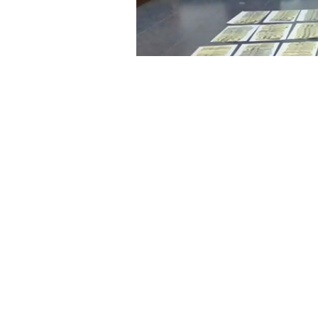
»El dinero en efectivo era trasladado en el
Gendarmería Nacional.-
Efectivos de
“Tartagal”
incautaron 110.400 dól
documentación correspondiente que 
Ley 22.415 “Código Aduanero”
.
Efectivos de la
Sección Embarcació
control sobre la
Ruta Nacional N° 34,
automóvil que funcionaba como remís y