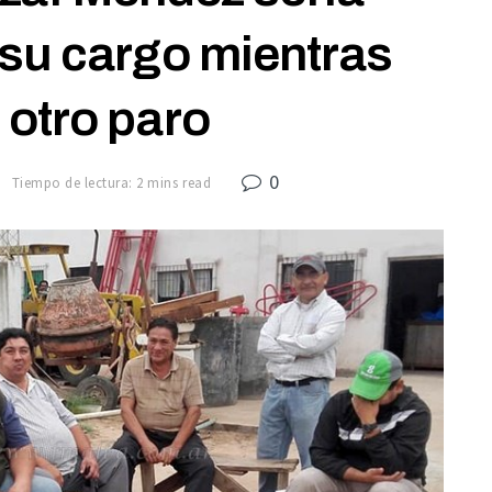
su cargo mientras
 otro paro
0
7
Tiempo de lectura: 2 mins read