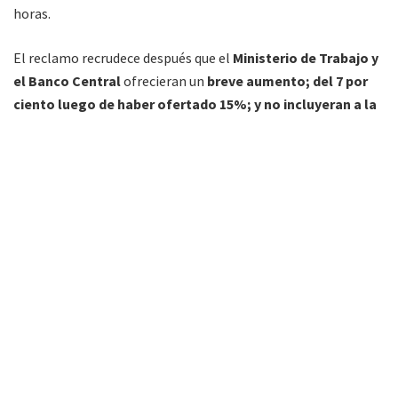
horas.
El reclamo recrudece después que el
Ministerio de Trabajo y
el Banco Central
ofrecieran un
breve aumento; del 7 por
ciento luego de haber ofertado 15%; y no incluyeran a la
mayoría de las demandas de los trabajadores.
A esto se agrega que propusieron el porcentaje del 7% como
aumento escalonado y no acumulativo a partir de enero y de
dos cuotas del 4 por ciento desde julio y octubre,
y procuraron tomar como base el haber de diciembre y
reducir en un 50 por ciento la compensación del Día del
Bancario; sumado a que
ratificaron la negativa a abonar la
compensación anual de enero.
La medida ocurre en Semana Santa y cundió el alerta por la
provisión en cajeros automáticos y atención al público. Se