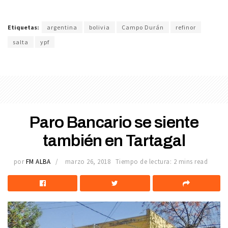
Etiquetas:
argentina
bolivia
Campo Durán
refinor
salta
ypf
Paro Bancario se siente
también en Tartagal
por
FM ALBA
marzo 26, 2018
Tiempo de lectura: 2 mins read