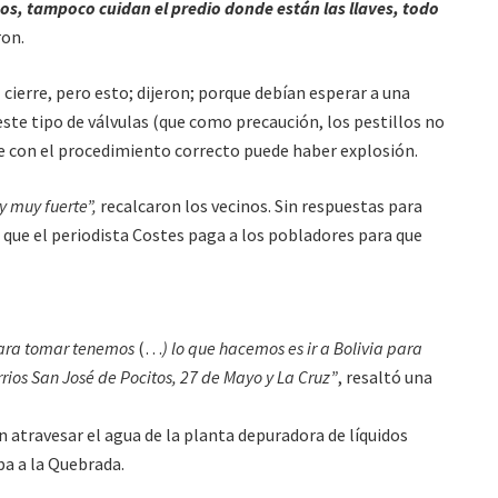
os, tampoco cuidan el predio donde están las llaves, todo
on.
cierre, pero esto; dijeron; porque debían esperar a una
este tipo de válvulas (que como precaución, los pestillos no
rse con el procedimiento correcto puede haber explosión.
 y muy fuerte”,
recalcaron los vecinos. Sin respuestas para
n que el periodista Costes paga a los pobladores para que
para tomar tenemos
(…
) lo que hacemos es ir a Bolivia para
ios San José de Pocitos, 27 de Mayo y La Cruz”
, resaltó una
n atravesar el agua de la planta depuradora de líquidos
ba a la Quebrada.