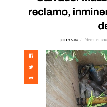
reclamo, inminen
d
por
FM ALBA
febrero 14, 2018