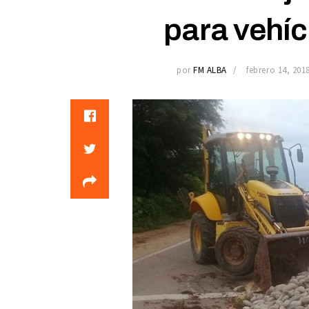
para vehí
por
FM ALBA
febrero 14, 201