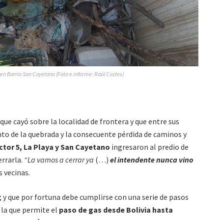
en Barrio San Cayetano (Foto e informe: Raúl Costes)
que cayó sobre la localidad de frontera y que entre sus
o de la quebrada y la consecuente pérdida de caminos y
tor 5, La Playa y San Cayetano
ingresaron al predio de
errarla.
“La vamos a cerrar ya
(…)
el intendente nunca vino
s vecinas.
r; y que por fortuna debe cumplirse con una serie de pasos
 la que permite el
paso de gas desde Bolivia hasta