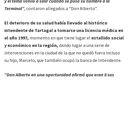
y el tema volvió a salir cuando se puso su nombre a la
Terminal”
, contaron allegados a “Don Alberto”.
El deterioro de su salud había llevado al histórico
intendente de Tartagal a tomarse una licencia médica en
el año 1997,
momento en que tiene lugar el
estallido social
y económico en la región,
dando lugar a una serie de
intervenciones en la ciudad de la que no quedó fuera incluso
su hijo, Marcelo, que también ocupó la banca de Intendente.
“Don Alberto en una oportunidad afirmó que eran 8 sus
intendencias
(sumarían alrededor de 30 años de gestión)
pero
es parte de una época política controversial, donde también
tienen lugar intervenciones, en donde entra lo legítimo y lo
legal, pero no llegaría a los 30 años”,
avanzaron.
Como dirigente de la ciudad, sus partidarios destacaron en
todo momento el que fuese pionero en el intercambio