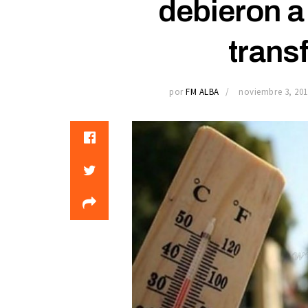
debieron a
trans
por
FM ALBA
noviembre 3, 201