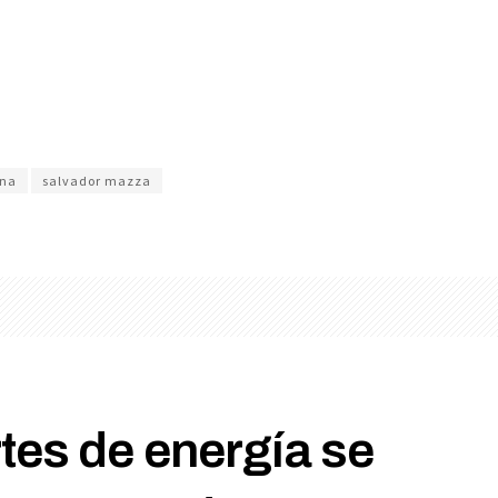
na
salvador mazza
tes de energía se