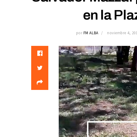
en la Pla
por
FM ALBA
noviembre 4, 20