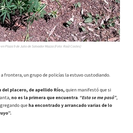
 en Plaza 9 de Julio de Salvador Mazza (Foto: Raúl Costes)
n a frontera, un grupo de policías la estuvo custodiando.
 del placero, de apellido Ríos,
quien manifestó que si
lanta,
no es la primera que encuentra
.
“Esta se me pasó”
,
 agregando que
ha encontrado y arrancado varias de lo
yuyo”.