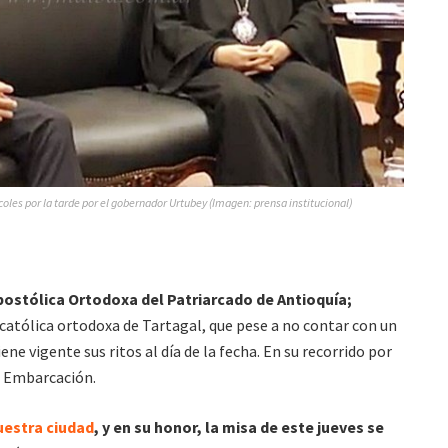
coles por la tarde por el gobernador Urtubey (Imagen: prensa institucional)
postólica Ortodoxa del Patriarcado de Antioquía;
 católica ortodoxa de Tartagal, que pese a no contar con un
ne vigente sus ritos al día de la fecha. En su recorrido por
de Embarcación.
nuestra ciudad
, y en su honor, la misa de este jueves se