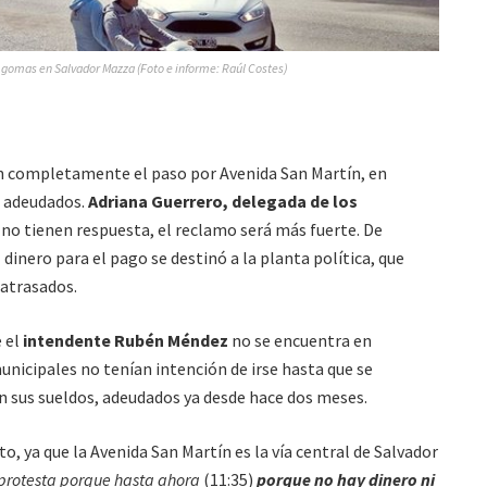
gomas en Salvador Mazza (Foto e informe: Raúl Costes)
n completamente el paso por Avenida San Martín, en
s adeudados.
Adriana Guerrero, delegada de los
es no tienen respuesta, el reclamo será más fuerte. De
 dinero para el pago se destinó a la planta política, que
 atrasados.
e el
intendente Rubén Méndez
no se encuentra en
 municipales no tenían intención de irse hasta que se
n sus sueldos, adeudados ya desde hace dos meses.
to, ya que la Avenida San Martín es la vía central de Salvador
 protesta porque hasta ahora
(11:35)
porque no hay dinero ni