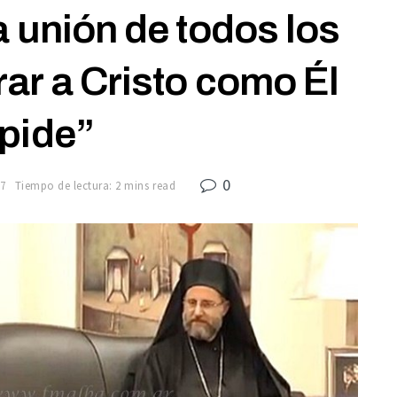
la unión de todos los
rar a Cristo como Él
 pide”
0
17
Tiempo de lectura: 2 mins read