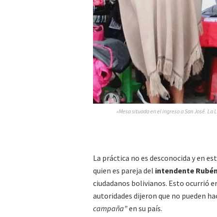
»Mesa situada en el ingreso a San José. La 
La práctica no es desconocida y en e
quien es pareja del
intendente Rubé
ciudadanos bolivianos. Esto ocurrió en 
autoridades dijeron que no pueden ha
campaña”
en su país.