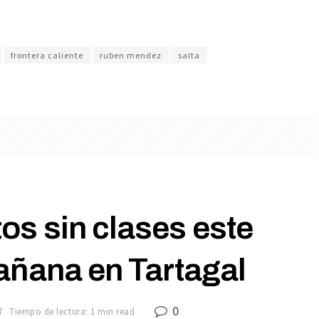
frontera caliente
ruben mendez
salta
os sin clases este
añana en Tartagal
0
7
Tiempo de lectura: 1 min read