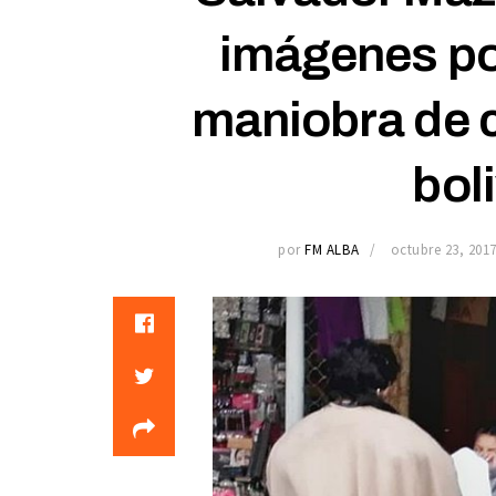
imágenes por
maniobra de 
bol
por
FM ALBA
octubre 23, 201