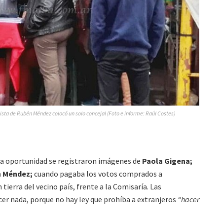
Lista de Rubén Méndez colocó un solo concejal (Foto e informe: Raúl Costes)
sta oportunidad se registraron imágenes de
Paola Gigena;
n Méndez;
cuando pagaba los votos comprados a
tierra del vecino país, frente a la Comisaría. Las
cer nada, porque no hay ley que prohíba a extranjeros
“hacer