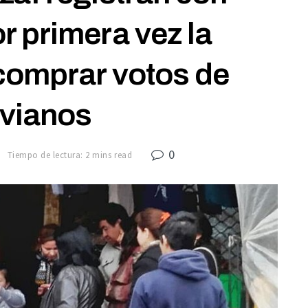
 primera vez la
comprar votos de
ivianos
0
7
Tiempo de lectura: 2 mins read