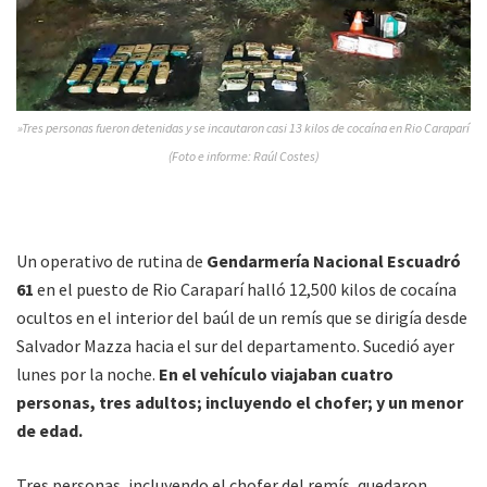
»Tres personas fueron detenidas y se incautaron casi 13 kilos de cocaína en Rio Caraparí
(Foto e informe: Raúl Costes)
Un operativo de rutina de
Gendarmería Nacional Escuadró
61
en el puesto de Rio Caraparí halló 12,500 kilos de cocaína
ocultos en el interior del baúl de un remís que se dirigía desde
Salvador Mazza hacia el sur del departamento. Sucedió ayer
lunes por la noche.
En el vehículo viajaban cuatro
personas, tres adultos; incluyendo el chofer; y un menor
de edad.
Tres personas, incluyendo el chofer del remís, quedaron