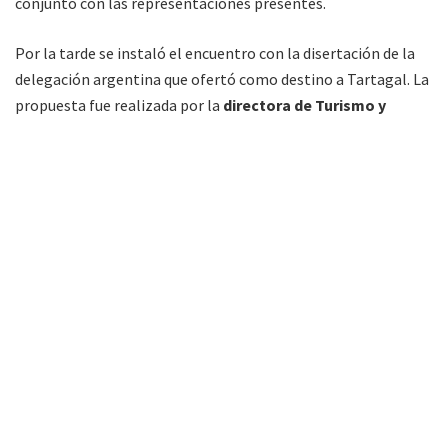
conjunto con las representaciones presentes.
Por la tarde se instaló el encuentro con la disertación de la
delegación argentina que ofertó como destino a Tartagal. La
propuesta fue realizada por la
directora de Turismo y
Cultura de este municipio, Claudia Sánchez.
Esta ciudad se
encuentra al norte de la provincia de Salta, departamento
San Martín de la Argentina, a 55 kilómetros de la frontera
con Bolivia.
Explicó que esta urbe se encuentra en la región denominada
Norte Verde, al haber sido una zona petrolera tiene opciones
de hospedaje,
cuenta con 700 plazas hoteleras
, lo que
permite implementar proyectos de turismo religioso y
cultural, además allí se encuentran siete etnias de las nueve
que tiene la provincia.
En la misma línea, Galeano detalló los atractivos que tiene,