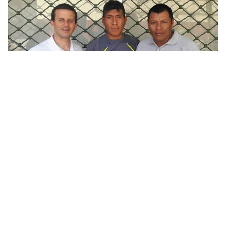
»Diego Díaz (izq.), prof. Franchesco Orellana (centro – Carapari, Bolivia) y Roberto
Medrano (der.) – Foto: gentileza Roberto Medrano
“Tucumán llegó con la idea de participar del
curso y
capacitación gratuito que dará el Prof. Díaz
(…)
están
ansiosos por compartir una clase con él,
(…) l
os inspiró para