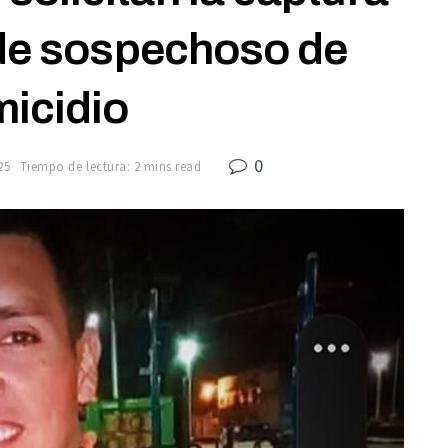
 de sospechoso de
icidio
0
25
Tiempo de lectura: 2 mins read