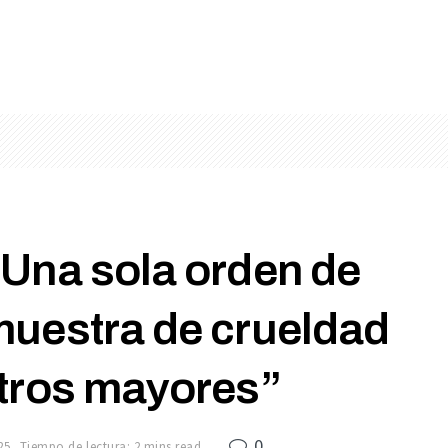
“Una sola orden de
muestra de crueldad
tros mayores”
0
25
Tiempo de lectura: 2 mins read