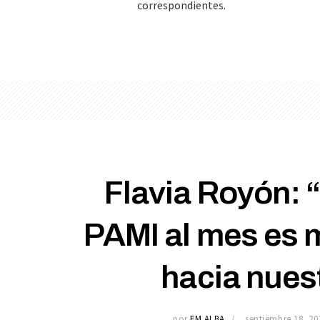
correspondientes.
Flavia Royón: 
PAMI al mes es 
hacia nues
por
FM ALBA
septiembre 18, 20