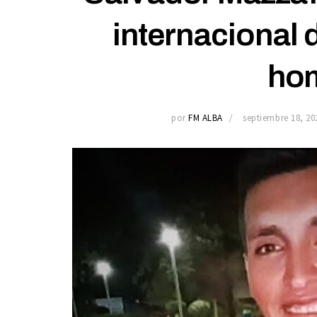
internacional
hom
por
FM ALBA
septiembre 18, 20