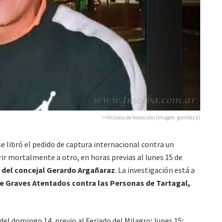
>>Víctima de homicidio (Imagen: gentileza)
se libró el pedido de captura internacional contra un
r mortalmente a otro, en horas previas al lunes 15 de
 del concejal Gerardo Argañaraz
. La investigación está a
 de Graves Atentados contra las Personas de Tartagal,
del domingo 14, previo al Feriado del Milagro; lunes 15;