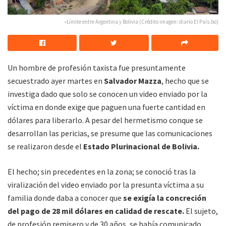
»Límite entre Argentina y Bolivia (Crédito imagen: diario El País.bo)
Un hombre de profesión taxista fue presuntamente
secuestrado ayer martes en
Salvador Mazza
, hecho que se
investiga dado que solo se conocen un video enviado por la
víctima en donde exige que paguen una fuerte cantidad en
dólares para liberarlo. A pesar del hermetismo conque se
desarrollan las pericias, se presume que las comunicaciones
se realizaron desde el
Estado Plurinacional de Bolivia.
El hecho; sin precedentes en la zona; se conoció tras la
viralización del video enviado por la presunta víctima a su
familia donde daba a conocer que
se exigía la concreción
del pago de 28 mil dólares en calidad de rescate.
El sujeto,
de profesión remisero y de 30 años, se había comunicado