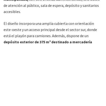
de atención al público, sala de espera, depósito y sanitarios
accesibles.
El diseño incorpora una amplia cubierta con orientación
este-oeste y un acceso principal desde el sector sur, donde
está el playón para camiones. Además, dispone de un
depósito exterior de 375 m² destinado a mercadería
secuestrada
; dos cabinas de
control con básculas y
plataformas de hormigón para el pesaje de cargas
;
sanitarios exteriores y dos amplios playones para
estacionamiento de camiones, con una superficie total
pavimentada cercana a los 15.000 m².
El predio suma viviendas destinadas al personal, con unidades
equipadas para agentes de la
Dirección General de Rentas y
Gendarmería
, así como un Salón de Usos Múltiples (SUM) de
120 m² destinado al esparcimiento y bienestar del personal;