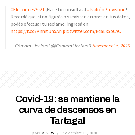
#Elecciones2021
¡Hacé tu consulta al
#PadrónProvisorio
!
Recordá que, si no figurás o si existen errores en tus datos,
podés efectuar tu reclamo. Ingresá en
https://t.co/KnnitUh5An
pic.twitter.com/kdaLkSp0AC
— Cámara Electoral (@CamaraElectoral)
November 15, 2020
Covid-19: se mantiene la
curva de descensos en
Tartagal
por
FM ALBA
noviembre 15, 2020