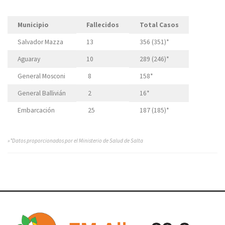
Municipio
Fallecidos
Total Casos
Salvador Mazza
13
356 (351)*
Aguaray
10
289 (246)*
General Mosconi
8
158*
General Ballivián
2
16*
Embarcación
25
187 (185)*
»*Datos proporcionados por el Ministerio de Salud de Salta