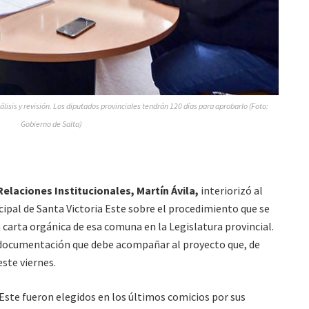
álisis y revisión. Los diputados provinciales tendrán 120 días para aprobarlo (Foto:
Gobierno de Salta)
Relaciones Institucionales, Martín Ávila,
interiorizó al
ipal de Santa Victoria Este sobre el procedimiento que se
 carta orgánica de esa comuna en la Legislatura provincial.
 documentación que debe acompañar al proyecto que, de
este viernes.
Este fueron elegidos en los últimos comicios por sus