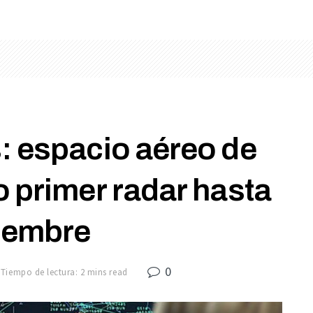
: espacio aéreo de
to primer radar hasta
iembre
0
Tiempo de lectura: 2 mins read