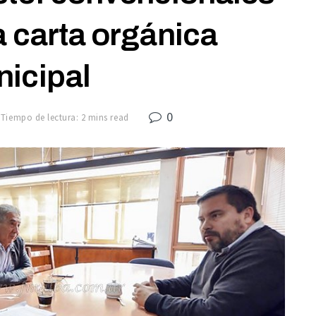
la carta orgánica
icipal
0
Tiempo de lectura: 2 mins read