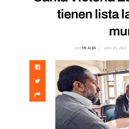
tienen lista 
mun
por
FM ALBA
julio 25, 2018