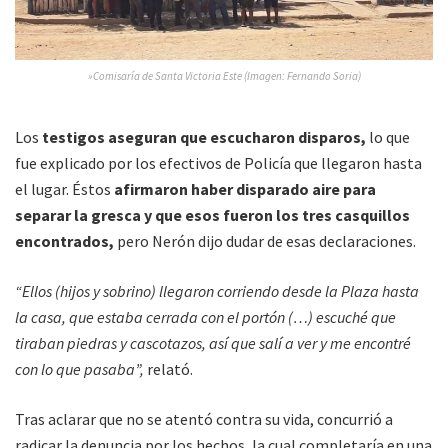
»Comisaría de Santa Victoria Este (Imagen: Fernando Soria)
Los
testigos aseguran que escucharon disparos,
lo que
fue explicado por los efectivos de Policía que llegaron hasta
el lugar. Éstos
afirmaron haber disparado aire para
separar la gresca y que esos fueron los tres casquillos
encontrados,
pero Nerón dijo dudar de esas declaraciones.
“Ellos (hijos y sobrino) llegaron corriendo desde la Plaza hasta
la casa, que estaba cerrada con el portón (…) escuché que
tiraban piedras y cascotazos, así que salí a ver y me encontré
con lo que pasaba”,
relató.
Tras aclarar que no se atentó contra su vida, concurrió a
radicar la denuncia por los hechos, la cual completaría en una