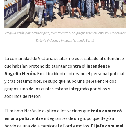
»Rogelio Nerón (sombrero de paja) avanza entre el grupo que se reunió ante la Comisaría de
Victoria (Informe e imagen: Fernando Soria)
La comunidad de Victoria se alarmó este sábado al difundirse
que habrían pretendido atentar contra el
intendente
Rogelio Nerón.
En el incidente intervino el personal policial
y tras testimonios, se supo que hubo una pelea entre dos
grupos, uno de los cuales estaba integrado por hijos y
sobrinos de Nerón.
El mismo Nerón le explicó a los vecinos que
todo comenzó
en una peña,
entre integrantes de un grupo que llegó a
bordo de una vieja camioneta Ford y motos.
El jefe comunal