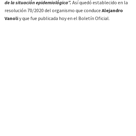
de la situación epidemiológica”.
Así quedó establecido en la
resolución 70/2020 del organismo que conduce
Alejandro
Vanoli
y que fue publicada hoy en el Boletín Oficial.
FM Alba 89.3 Mhz. Primera radio de Tartagal
(Salta) en la web. Noticias, entretenimiento y
música todo el día.