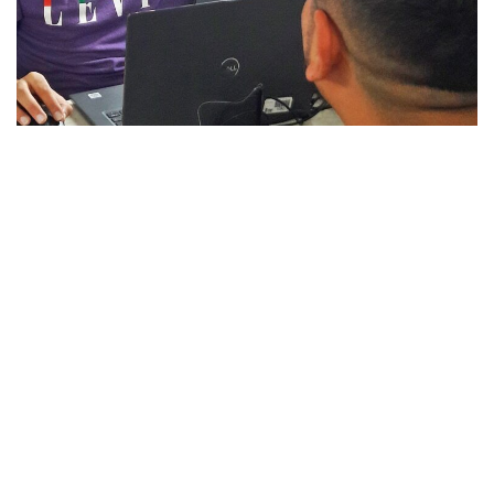
>>Imagen de archivo
En algunos casos, el trámite no insumirá costos (será
gratuito), pero luego de un cruce de datos entre el
Registro
Nacional de las Personas (RENAPER)
y la
ANSES
al
momento de iniciar el trámite. En caso de abonar el trámite,
los pagos deben efectuarse exclusivamente con tarjeta
de crédito, débito o billeteras virtuales.