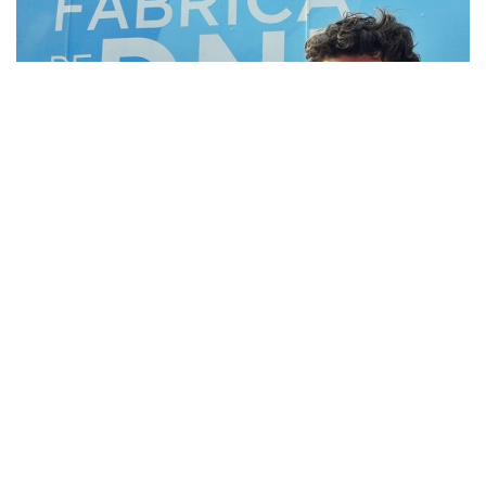
»Néstor Ruiz, coordinador de este Operativo en Tartagal (Foto: FM Alba)
Los números para atención se entregan a las 8 horas y si
llegado el horario de las 13 no se finalizó con la atención,
“no se corta, se sigue hasta que se termine”
,
aclaró el
coordinador.