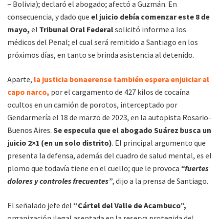
– Bolivia); declaró el abogado; afectó a Guzmán. En
consecuencia, y dado que
el juicio debía comenzar este 8 de
mayo,
el
Tribunal Oral Federal
solicitó informe a los
médicos del Penal; el cual será remitido a Santiago en los
próximos días, en tanto se brinda asistencia al detenido.
Aparte,
la justicia bonaerense también espera enjuiciar al
capo narco,
por el cargamento de 427 kilos de cocaína
ocultos en un camión de porotos, interceptado por
Gendarmería el 18 de marzo de 2023, en la autopista Rosario-
Buenos Aires.
Se especula que el abogado Suárez busca un
juicio 2×1 (en un solo distrito)
. El principal argumento que
presenta la defensa, además del cuadro de salud mental, es el
plomo que todavía tiene en el cuello; que le provoca
“fuertes
dolores y controles frecuentes”
, dijo a la prensa de Santiago.
El señalado jefe del
“Cártel del Valle de Acambuco”,
organización ilegal asentada en la reserva protegida del