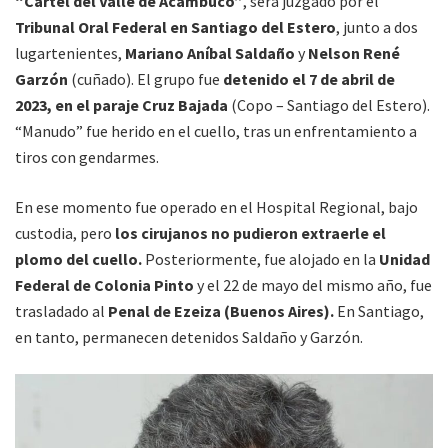
“Cártel del Valle de Acambuco”
, será juzgado por el
Tribunal Oral Federal en Santiago del Estero
, junto a dos
lugartenientes,
Mariano Aníbal Saldaño
y
Nelson René
Garzón
(cuñado). El grupo fue
detenido el 7 de abril de
2023, en el paraje Cruz Bajada
(Copo – Santiago del Estero).
“Manudo” fue herido en el cuello, tras un enfrentamiento a
tiros con gendarmes.
En ese momento fue operado en el Hospital Regional, bajo
custodia, pero
los cirujanos no pudieron extraerle el
plomo del cuello.
Posteriormente, fue alojado en la
Unidad
Federal de Colonia Pinto
y el 22 de mayo del mismo año, fue
trasladado al
Penal de Ezeiza (Buenos Aires).
En Santiago,
en tanto, permanecen detenidos Saldaño y Garzón.