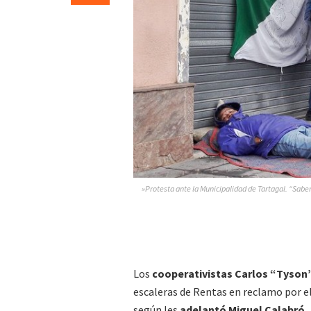
»Protesta ante la Municipalidad de Tartagal. “Sab
Los
cooperativistas Carlos “Tyson”
escaleras de Rentas en reclamo por el
según les
adelantó Miguel Calabró, 