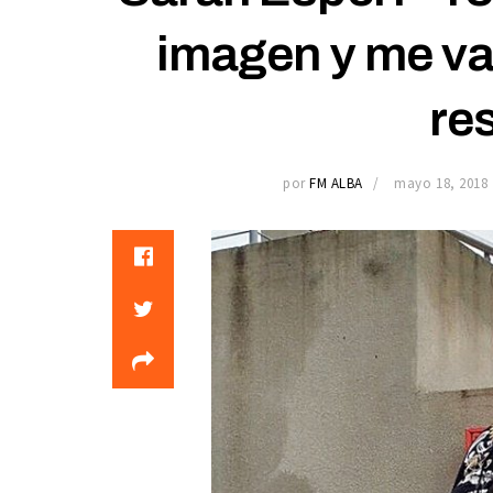
imagen y me van
re
por
FM ALBA
mayo 18, 2018