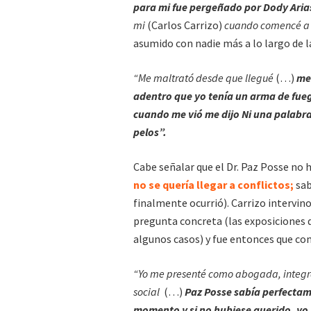
para mi fue pergeñado por Dody Aria
mi
(Carlos Carrizo)
cuando comencé a 
asumido con nadie más a lo largo de l
“Me maltrató desde que llegué
(…)
me
adentro que yo tenía un arma de fue
cuando me vió me dijo Ni una palabra 
pelos”.
Cabe señalar que el Dr. Paz Posse no h
no se quería llegar a conflictos;
sab
finalmente ocurrió). Carrizo intervin
pregunta concreta (las exposiciones 
algunos casos) y fue entonces que com
“Yo me presenté como abogada, integra
social
(…)
Paz Posse sabía perfectam
momento y si no hubiese querido, yo