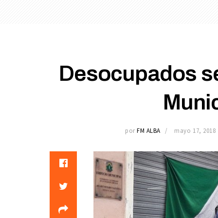
Desocupados se
Munic
por
FM ALBA
mayo 17, 2018