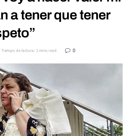
 a tener que tener
speto”
0
Tiempo de lectura: 2 mins read