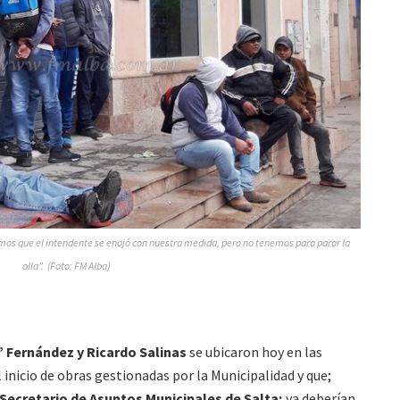
emos que el intendente se enojó con nuestra medida, pero no tenemos para parar la
olla”. (Foto: FM Alba)
 Fernández y Ricardo Salinas
se ubicaron hoy en las
 inicio de obras gestionadas por la Municipalidad y que;
Secretario de Asuntos Municipales de Salta;
ya deberían