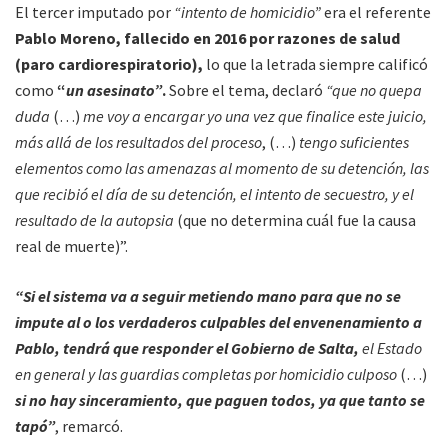
El tercer imputado por
“intento de homicidio”
era el referente
Pablo Moreno,
fallecido en 2016 por razones de salud
(paro cardiorespiratorio),
lo que la letrada siempre calificó
como
“
un asesinato”
.
Sobre el tema, declaró
“que no quepa
duda
(…)
me voy a encargar yo una vez que finalice este juicio,
más allá de los resultados del proceso
, (…)
tengo suficientes
elementos como las amenazas al momento de su detención, las
que recibió el día de su detención, el intento de secuestro, y el
resultado de la autopsia
(que no determina cuál fue la causa
real de muerte)”.
“Si el sistema va a seguir metiendo mano para que no se
impute al o los verdaderos culpables del envenenamiento a
Pablo, tendrá que responder el Gobierno de Salta,
el Estado
en general y las guardias completas por homicidio culposo
(…)
si no hay sinceramiento, que paguen todos, ya que tanto se
tapó”
, remarcó.