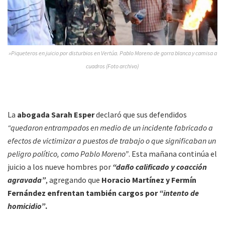
»Piqueteros en juicio por disturbios en Vertúa. Pablo Moreno de gorra blanca y camisa a
cuadros (Foto archivo)
La
abogada Sarah Esper
declaró que sus defendidos
“quedaron entrampados en medio de un incidente fabricado a
efectos de victimizar a puestos de trabajo o que significaban un
peligro político, como Pablo Moreno”
. Esta mañana continúa el
juicio a los nueve hombres por
“daño calificado y coacción
agravada”
, agregando que
Horacio Martínez y Fermín
Fernández enfrentan también cargos por
“intento de
homicidio”
.