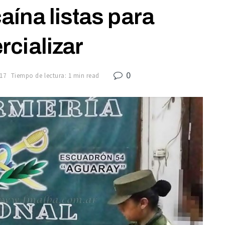
aína listas para
cializar
0
17
Tiempo de lectura: 1 min read