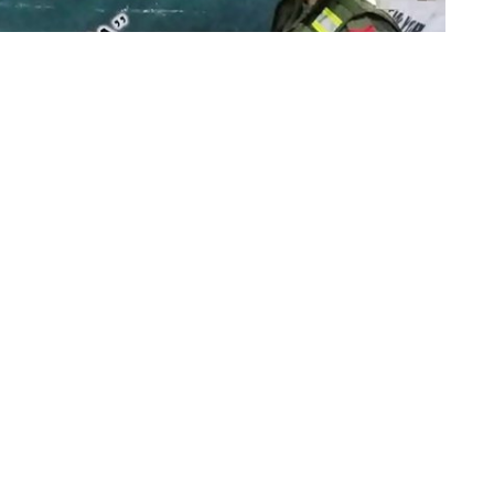
 dos hijos menores de edad en ómnibus (Foto: prensa institucional)
5, el
Escuadrón 54 “Aguaray”
decomisó
82 envoltorios
a
joven madre junto a sus hijos en un colectivo
. Ocultaba
 quedó en libertad supeditada a la causa, luego de efectuar la
ar un informe socio ambiental.
drón 54 “Aguaray”
en Ruta Nacional Nº 34 realizaron un
sporte público de pasajeros. Entre los pasajeros una
joven