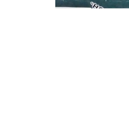
»La joven viajaba acompañada de sus
Gendarmería Nacional.-
El sábado 2
cocaína
que eran trasladados por un
la droga en su ropa interior. La mujer
constatación de domicilio para realiz
El sábado último, efectivos del
Escua
control de rutina en un ómnibus tran