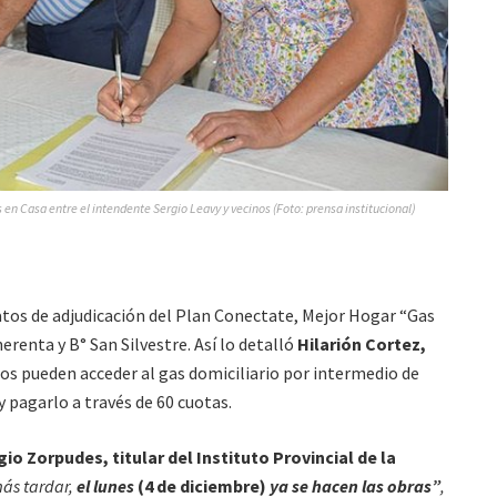
 en Casa entre el intendente Sergio Leavy y vecinos (Foto: prensa institucional)
tos de adjudicación del Plan Conectate, Mejor Hogar “Gas
erenta y B° San Silvestre. Así lo detalló
Hilarión Cortez,
ios pueden acceder al gas domiciliario por intermedio de
y pagarlo a través de 60 cuotas.
gio Zorpudes, titular del Instituto Provincial de la
ás tardar,
el lunes
(4 de diciembre)
ya se hacen las obras”
,