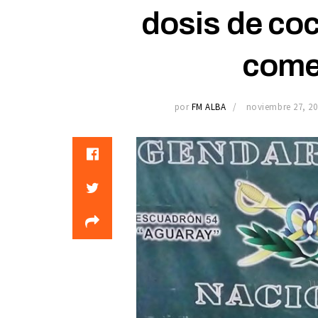
dosis de coc
comer
por
FM ALBA
noviembre 27, 20