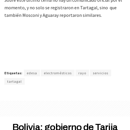
Sobre este último tema no hay un comunicado oficial por el
momento, y no solo se registraron en Tartagal, sino que
también Mosconi y Aguaray reportaron similares.
Etiquetas:
edesa
electromésticos
rayo
servicios
tartagal
Bolivia: gobierno de Tarija