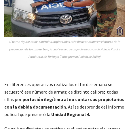
»Fueron rigurosos los controles implantados este fin de semana en el marco de la
prevención de la caza furtiva, la cual estuvo a cargo de efectivos de Policía Rural y
Ambiental de Tartagal (Foto: prensa Policía de Salta)
En diferentes operativos realizados el fin de semana se
secuestró ese número de armas; de distinto calibre; todas
ellas por
portación ilegítima al no contar sus propietarios
con la debida documentación.
Así se desprende del informe
policial que presentó la
Unidad Regional 4.
Ocurrió en distintos operativos realizados entre el viernes y