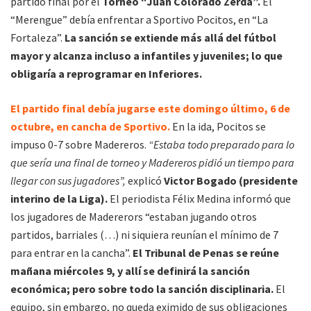
partido final por el
Torneo “Juan Colorado Zerda”.
El
“Merengue” debía enfrentar a Sportivo Pocitos, en “La
Fortaleza”.
La sanción se extiende más allá del fútbol
mayor y alcanza incluso a infantiles y juveniles; lo que
obligaría a reprogramar en Inferiores.
El partido final debía jugarse este domingo último, 6 de
octubre, en cancha de Sportivo.
En la ida, Pocitos se
impuso 0-7 sobre Madereros.
“Estaba todo preparado para lo
que sería una final de torneo y Madereros pidió un tiempo para
llegar con sus jugadores”,
explicó
Victor Bogado (presidente
interino de la Liga).
El periodista Félix Medina informó que
los jugadores de Madererors “estaban jugando otros
partidos, barriales (…) ni siquiera reunían el mínimo de 7
para entrar en la cancha”.
El Tribunal de Penas se reúne
mañana miércoles 9, y allí se definirá la sanción
económica; pero sobre todo la sanción disciplinaria.
El
equipo, sin embargo, no queda eximido de sus obligaciones