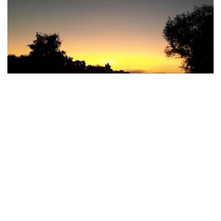
»Pese a los registros máximos que tocan los 30 grados, las mañanas en el norte salteño
marcan entre 12 a 15 grados (Imagen: FM Alba)
La primera parte del invierno en nuestra región
mantendrá las temperaturas en un rango cálido, pero
hacia el domingo 23 y lunes 24 se anticipan lluvias y
lloviznas de entre 10 a 25 mm,
con focos aislados de valores
escasos. Los vientos polares alcanzarán la región este de Salt
y la mayor parte del Chaco, sur de Misiones, gran parte de
Corrientes, norte de Santa Fe y el extremo sudeste del
Paraguay, provocando temperaturas mínimas superiores a 10