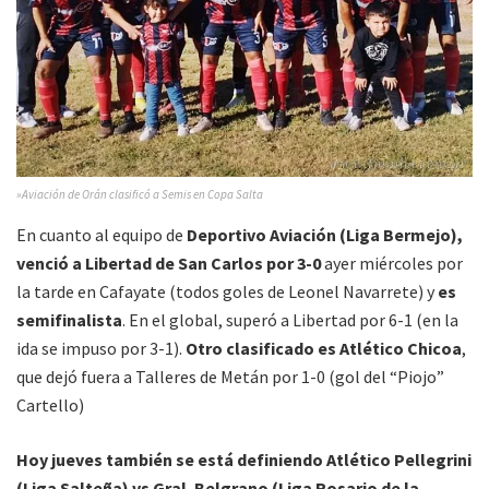
»Aviación de Orán clasificó a Semis en Copa Salta
En cuanto al equipo de
Deportivo Aviación (Liga Bermejo),
venció a Libertad de San Carlos por 3-0
ayer miércoles por
la tarde en Cafayate (todos goles de Leonel Navarrete) y
es
semifinalista
. En el global, superó a Libertad por 6-1 (en la
ida se impuso por 3-1).
Otro clasificado es Atlético Chicoa
,
que dejó fuera a Talleres de Metán por 1-0 (gol del “Piojo”
Cartello)
Hoy jueves también se está definiendo Atlético Pellegrini
(Liga Salteña) vs Gral. Belgrano (Liga Rosario de la