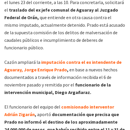
el lunes 23 del corriente, a las 10. Para concretarla, solicitará
el
traslado del ex jefe comunal de Aguaray al Juzgado
Federal de Orán,
que entiende en otra causa contra el
mismo imputado, actualmente detenido. Prado está acusado
de la supuesta comisión de los delitos de malversación de
caudales públicos e incumplimiento de deberes de
funcionario público.
Cazón ampliará la
imputación contra el
ex intendente de
Aguaray, Jorge Enrique Prado
,
en base a nuevos hechos
documentados a través de información recibida el 6 de
noviembre pasado y remitida por el
funcionario de la
intervención municipal, Diego Argañaraz.
El funcionario del equipo del
comisionado interventor
Adrián Zigarán
,
aportó
documentación que precisa que
Prado no informó el destino de los aproximadamente
24.000.000 de pesos
,
que habría recibido entre el 11 y 31 de