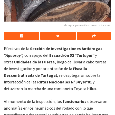
»Imagen: prensa Gendarmería Nacional
Efectivos de la
Sección de Investigaciones Antidrogas
“Aguaray”,
con apoyo del
Escuadrón 52
“Tartagal”
y
otras
Unidades de la Fuerza,
luego de llevar a cabo tareas
de investigación y por orientación de la
Fiscalía
Descentralizada de Tartagal
, se desplegaron sobre la
intersección de las
Rutas Nacionales Nº34 y Nº81
y
detuvieron la marcha de una camioneta Toyota Hilux.
Al momento de la inspección, los
funcionarios
observaron
anomalías en los neumáticos del rodado con lo que
procedieron a desarmar las cubiertas en donde hallaron que