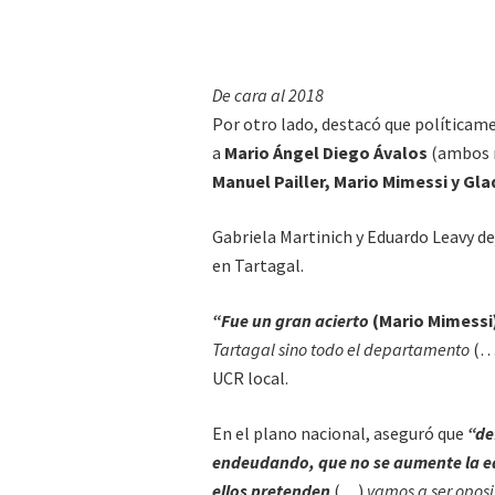
De cara al 2018
Por otro lado, destacó que políticam
a
Mario Ángel Diego Ávalos
(ambos r
Manuel Pailler, Mario Mimessi y Gla
Gabriela Martinich y Eduardo Leavy de
en Tartagal.
“Fue un gran acierto
(Mario Mimessi
Tartagal sino todo el departamento
(…
UCR local.
En el plano nacional, aseguró que
“def
endeudando, que no se aumente la edad
ellos pretenden
(…)
vamos a ser oposi