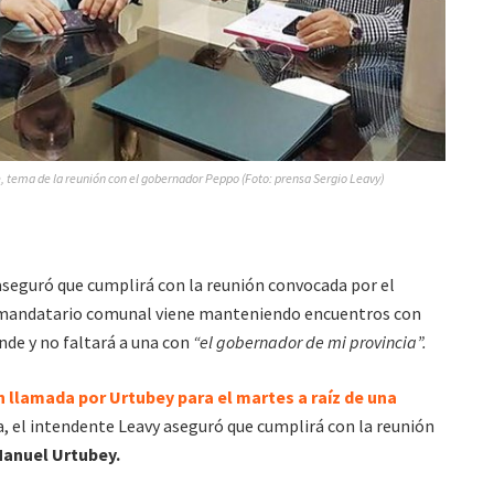
, tema de la reunión con el gobernador Peppo (Foto: prensa Sergio Leavy)
aseguró que cumplirá con la reunión convocada por el
 mandatario comunal viene manteniendo encuentros con
de y no faltará a una con
“el gobernador de mi provincia”.
n llamada por Urtubey para el martes a raíz de una
, el intendente Leavy aseguró que cumplirá con la reunión
anuel Urtubey.