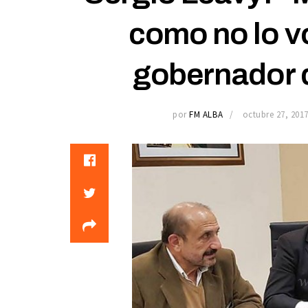
como no lo vo
gobernador d
por
FM ALBA
octubre 27, 201