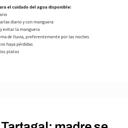
a el cuidado del agua disponible:
ario
avarlas diario y con manguera
s y evitar la manguera
orma de lluvia, preferentemente por las noches
e no haya pérdidas
los platos
 Tartagal: madre se