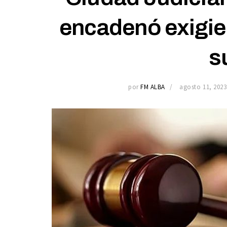
encadenó exigie
s
por
FM ALBA
agosto 11, 2023