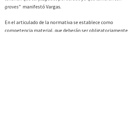
graves”
manifestó Vargas.
En el articulado de la normativa se establece como
competencia material, que deberán ser obligatoriamente
juzgados por jurados, los delitos previstos en el artículo 80
del Código Penal de la Nación que se hubieran consumado y
los delitos conexos que con ellos concurran.