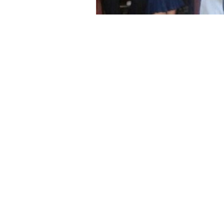
»Abiga
Hoy inicia en Yacuiba el juicio por la 
Salvador Mazza. El 4 de septiembre se
Quebrada Internacional. La violencia 
lugar a un sin fin de especulaciones. 
La estudiante cursaba el cuarto año e
primer momento sus
compañeros y 
alumna y buena persona.
Según publica el Nuevo Diario de Salta