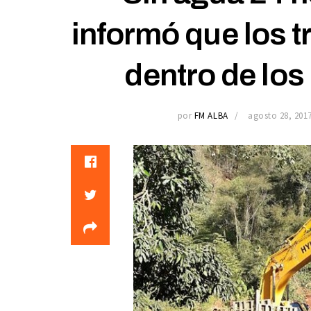
informó que los t
dentro de los
por
FM ALBA
agosto 28, 201