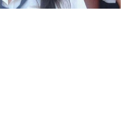
il Antelo (Foto: gentileza Raúl Costes)
muerte de Abigail Antelo, la joven de 17 años oriunda de
 cumplen tres años de su hallazgo en cercanías a la
y las mutilaciones que presentaba el cuerpo de la joven dio
Hay un detenido por los hechos.
n la Escuela de Comercio Antártida Argentina, y desde el
profesores destacaron que la joven era muy buena
, que recoge las declaraciones de la senadora provincial