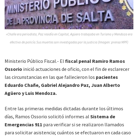
»Chañe era periodista, Paz residía en Capital, Agüero trabajaba en Turismo y Mendoza era
efectivo de policía.Sus muertes son investigadas por la justicia (Imagen: prensa MPF)
Ministerio Público Fiscal.- El
fiscal penal Ramiro Ramos
Ossorio
inició actuaciones de oficio, con el fin de esclarecer
las circunstancias en las que fallecieron los
pacientes
Eduardo Chañe, Gabriel Alejandro Paz, Juan Alberto
Agüero y Luis Mendoza.
Entre las primeras medidas dictadas durante los últimos
días, Ramos Ossorio solicitó informes al
Sistema de
Emergencias 911
para verificar si se realizaron llamados
para solicitar asistencia; cuántos se efectuaron en cada caso