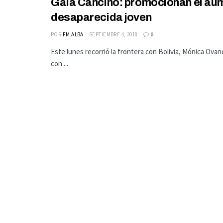
Gala Cancino: promocionan el aum
desaparecida joven
POR
FM ALBA
SEPTIEMBRE 4, 2018
0
Este lunes recorrió la frontera con Bolivia, Mónica Ova
con ...