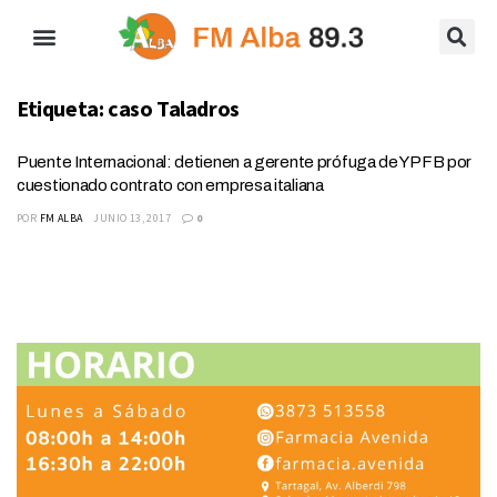
Etiqueta:
caso Taladros
Puente Internacional: detienen a gerente prófuga de YPFB por
cuestionado contrato con empresa italiana
POR
FM ALBA
JUNIO 13, 2017
0