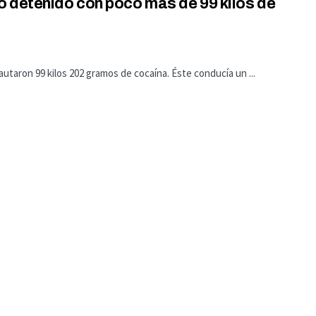
o detenido con poco más de 99 kilos de
utaron 99 kilos 202 gramos de cocaína. Éste conducía un ...