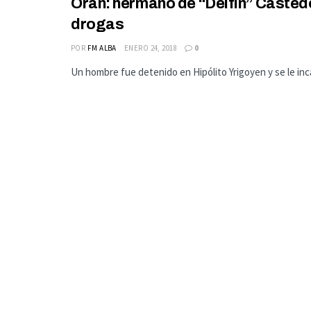
Orán: hermano de “Delfín” Casted
drogas
POR
FM ALBA
ENERO 24, 2018
0
Un hombre fue detenido en Hipólito Yrigoyen y se le inca