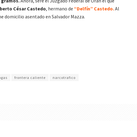
2 gramos.
Ahora, seré el Juzgado Federal de Orán el que
berto César Castedo
, hermano de
“Delfín” Castedo.
Al
iene domicilio asentado en Salvador Mazza.
ogas
frontera caliente
narcotrafico