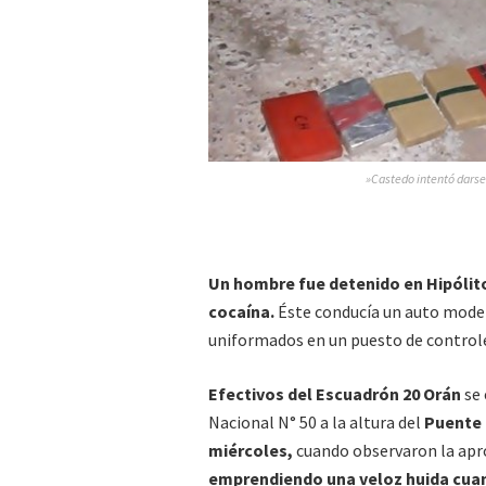
»Castedo intentó darse 
U
n hombre fue detenido en Hipólito
cocaína.
Éste conducía un auto model
uniformados en un puesto de control
E
fectivos del Escuadrón 20 Orán
se
Nacional N° 50 a la altura del
Puente 
miércoles,
cuando observaron la apr
emprendiendo una veloz huida cua