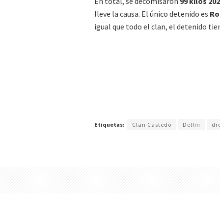
En total, se decomisaron
99 kilos 20
lleve la causa. El único detenido es
Ro
igual que todo el clan, el detenido t
Etiquetas:
Clan Castedo
Delfin
dr