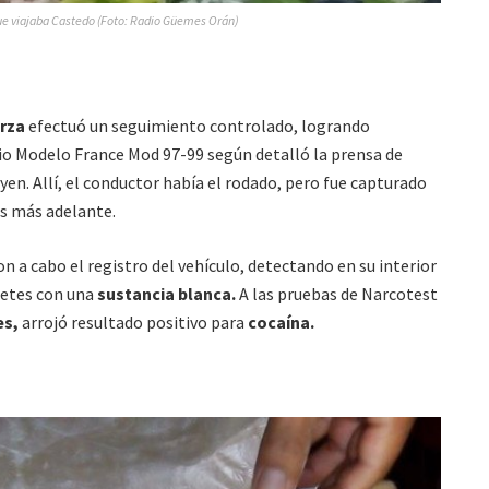
ue viajaba Castedo (Foto: Radio Güemes Orán)
erza
efectuó un seguimiento controlado, logrando
lio Modelo France Mod 97-99 según detalló la prensa de
oyen. Allí, el conductor había el rodado, pero fue capturado
s más adelante.
on a cabo el registro del vehículo, detectando en su interior
uetes con una
sustancia blanca.
A las pruebas de Narcotest
es,
arrojó resultado positivo para
cocaína.