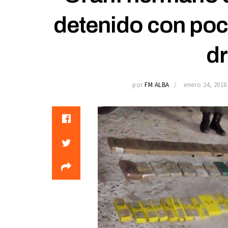
detenido con poc
d
por
FM ALBA
enero 24, 2018