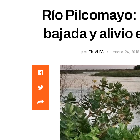
Río Pilcomayo: e
bajada y alivio
por
FM ALBA
enero 24, 2018