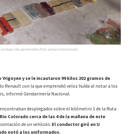
a la fuga y fue aprehendido (Foto: prensa institucional)
 Yrigoyen y se le incautaron
99 kilos 202 gramos de
o Renault con la que emprendió veloz huída al notar a los
es, informó Gendarmería Nacional.
 encontraban desplegados sobre el kilómetro 1 de la Ruta
Rio Colorado cerca de las 4 de la mañana de este
oximación de un vehículo.
El conductor giró en U
ndo notó a los uniformados.