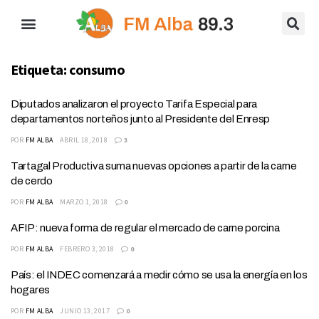
Etiqueta:
consumo
Diputados analizaron el proyecto Tarifa Especial para
departamentos norteños junto al Presidente del Enresp
POR
FM ALBA
ABRIL 18, 2018
3
Tartagal Productiva suma nuevas opciones a partir de la carne
de cerdo
POR
FM ALBA
MARZO 1, 2018
0
AFIP: nueva forma de regular el mercado de carne porcina
POR
FM ALBA
FEBRERO 3, 2018
0
País: el INDEC comenzará a medir cómo se usa la energía en los
hogares
POR
FM ALBA
JUNIO 13, 2017
0