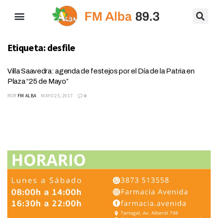
Etiqueta:
desfile
Villa Saavedra: agenda de festejos por el Día de la Patria en
Plaza “25 de Mayo”
POR
FM ALBA
MAYO 25, 2017
0