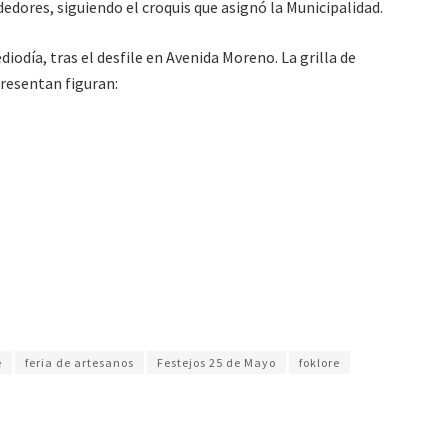
rededores, siguiendo el croquis que asignó la Municipalidad.
ediodía, tras el desfile en Avenida Moreno. La grilla de
presentan figuran:
e
feria de artesanos
Festejos 25 de Mayo
foklore