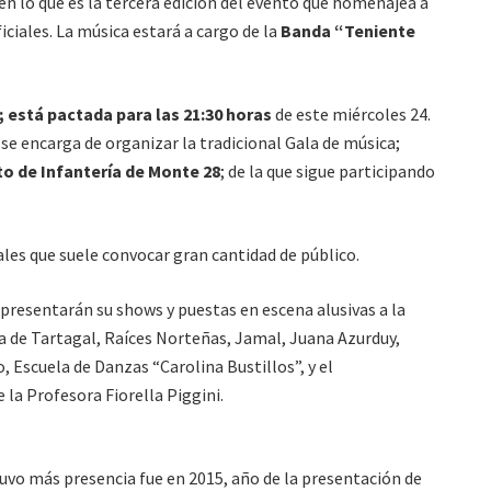
 en lo que es la tercera edición del evento que homenajea a
ficiales. La música estará a cargo de la
Banda “Teniente
a; está pactada para las 21:30 horas
de este miércoles 24.
 se encarga de organizar la tradicional Gala de música;
o de Infantería de Monte 28
; de la que sigue participando
les que suele convocar gran cantidad de público.
presentarán su shows y puestas en escena alusivas a la
una de Tartagal, Raíces Norteñas, Jamal, Juana Azurduy,
, Escuela de Danzas “Carolina Bustillos”, y el
 la Profesora Fiorella Piggini.
tuvo más presencia fue en 2015, año de la presentación de