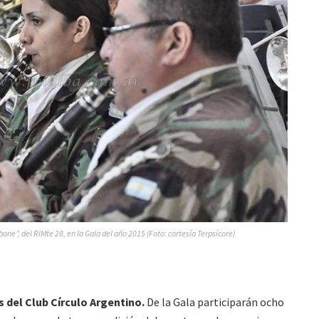
one”, del RIMte 28, en la Gala del año 2015 (Foto: cortesía Terpsícore)
s del Club Círculo Argentino.
De la Gala participarán ocho