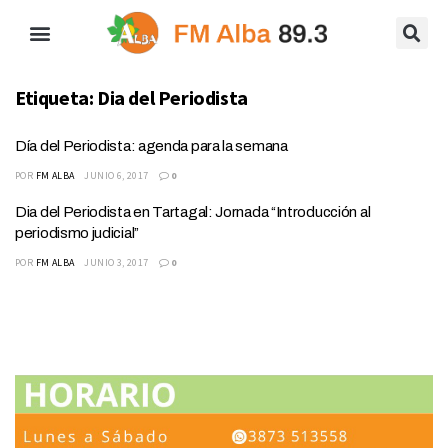
Etiqueta:
Dia del Periodista
Día del Periodista: agenda para la semana
POR
FM ALBA
JUNIO 6, 2017
0
Dia del Periodista en Tartagal: Jornada “Introducción al
periodismo judicial”
POR
FM ALBA
JUNIO 3, 2017
0