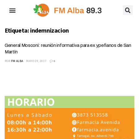
Etiqueta:
indemnizacion
General Mosconi: reunión informativa para ex ypefianos de San
Martín
POR
FM ALBA
MAYO 29, 2017
0