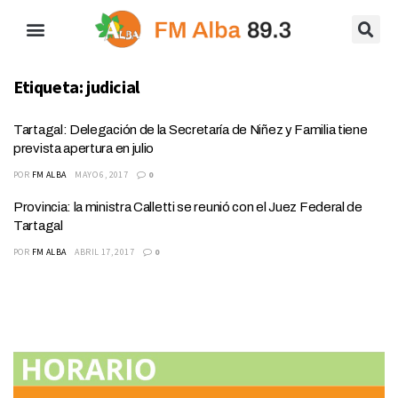
Etiqueta:
judicial
Tartagal: Delegación de la Secretaría de Niñez y Familia tiene
prevista apertura en julio
POR
FM ALBA
MAYO 6, 2017
0
Provincia: la ministra Calletti se reunió con el Juez Federal de
Tartagal
POR
FM ALBA
ABRIL 17, 2017
0