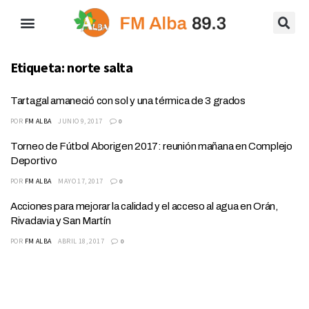
Etiqueta:
norte salta
Tartagal amaneció con sol y una térmica de 3 grados
POR
FM ALBA
JUNIO 9, 2017
0
Torneo de Fútbol Aborigen 2017: reunión mañana en Complejo
Deportivo
POR
FM ALBA
MAYO 17, 2017
0
Acciones para mejorar la calidad y el acceso al agua en Orán,
Rivadavia y San Martín
POR
FM ALBA
ABRIL 18, 2017
0